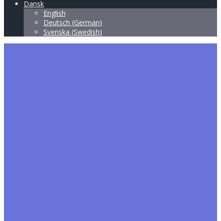
Dansk
English
Deutsch
(
German
)
Svenska
(
Swedish
)