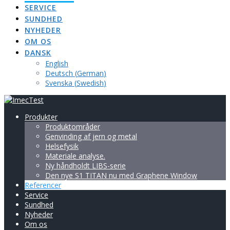
SERVICE
SUNDHED
NYHEDER
OM OS
DANSK
English
Deutsch
(
German
)
Svenska
(
Swedish
)
Produkter
Produktområder
Genvinding af jern og metal
Helsefysik
Materiale analyse.
Ny håndholdt LIBS-serie
Den nye S1 TITAN nu med Graphene Window
Referencer
Service
Sundhed
Nyheder
Om os