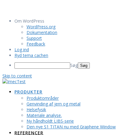
Om WordPress
WordPress.org
Dokumentation
Support
Feedback
Log ind
Ryd tema cachen
Søg
Skip to content
PRODUKTER
Produktområder
Genvinding af jern og metal
Helsefysik
Materiale analyse.
Ny håndholdt LIBS-serie
Den nye S1 TITAN nu med Graphene Window
REFERENCER